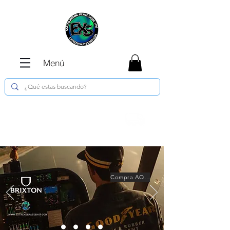
Menú
Envíos GRATIS en compras de $1800 o
más !!!
Compra AQUÍ!