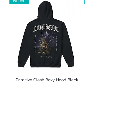
Nuevo
Nuevo
Primitive Clash Boxy Hood Black
Primitive Clash Boxy 
Contáctanos