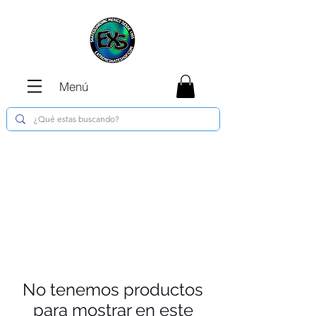
Menú
Envíos GRATIS en compras de $1800 o
más !!!
No tenemos productos
para mostrar en este