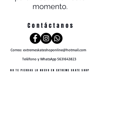
momento.
Contáctanos
Correo:
extremeskateshoponline@hotmail.com
Teléfono y WhatsApp
5631643823
NO TE PIERDAS LO NUEVO EN EXTREME SKATE SHOP
Únete a nuestra lista de correo
No te pierdas ninguna actualización
Suscríbete ahora