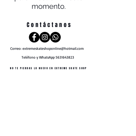
momento.
Contáctanos
Correo:
extremeskateshoponline@hotmail.com
Teléfono y WhatsApp
5631643823
NO TE PIERDAS LO NUEVO EN EXTREME SKATE SHOP
Únete a nuestra lista de correo
No te pierdas ninguna actualización
Suscríbete ahora