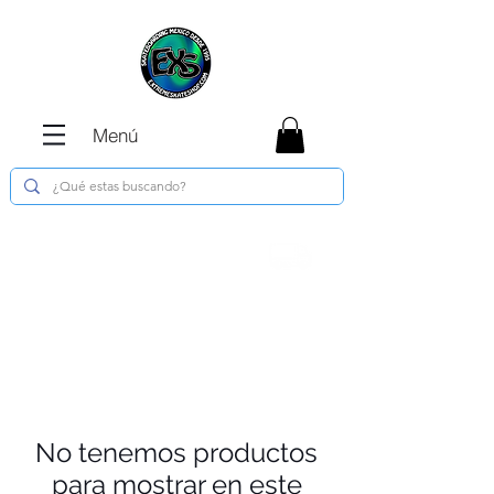
Menú
Envíos GRATIS en compras de $1800 o
más !!!
No tenemos productos
para mostrar en este