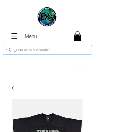
Menú
Envíos GRATIS en compras de $1800 o
más !!!