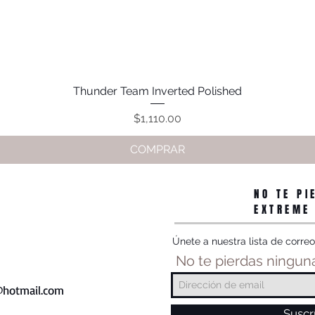
Thunder Team Inverted Polished
Vista rápida
Precio
$1,110.00
COMPRAR
NO TE PI
EXTREME
Únete a nuestra lista de correo
No te pierdas ninguna
hotmail.com
Suscr