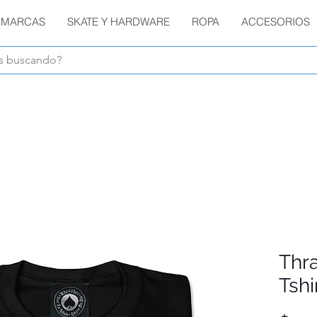
MARCAS
SKATE Y HARDWARE
ROPA
ACCESORIOS
Envíos GRATIS en compras de $1800 o más !!!
Thr
Tshi