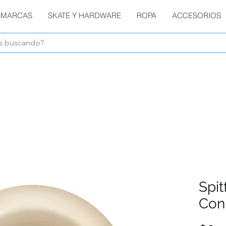
MARCAS
SKATE Y HARDWARE
ROPA
ACCESORIOS
Envíos GRATIS en compras de $1800 o más !!!
Spit
Coni