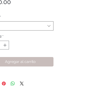
Precio
0.00
*
d
*
Agregar al carrito