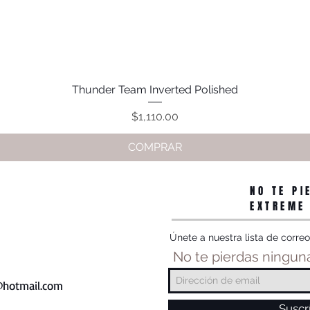
Thunder Team Inverted Polished
Vista rápida
Precio
$1,110.00
COMPRAR
NO TE PI
EXTREME
Únete a nuestra lista de correo
No te pierdas ninguna
hotmail.com
Suscr