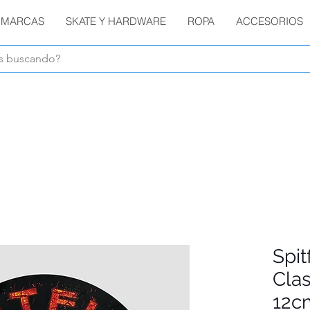
MARCAS
SKATE Y HARDWARE
ROPA
ACCESORIOS
Envíos GRATIS en compras de $1800 o más !!!
Spit
Clas
12c