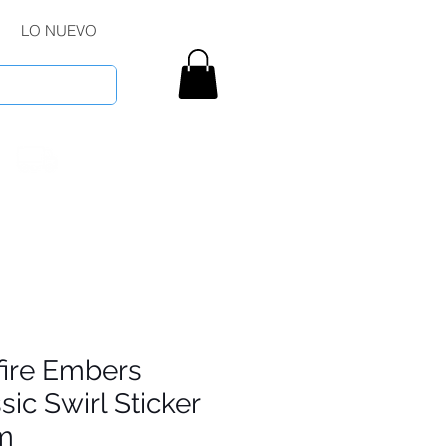
LO NUEVO
fire Embers
sic Swirl Sticker
m