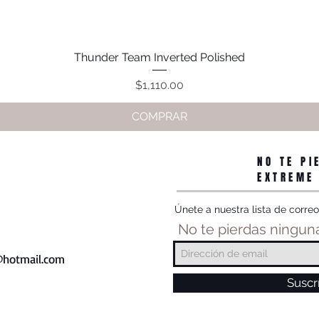
Thunder Team Inverted Polished
Vista rápida
Precio
$1,110.00
COMPRAR
NO TE PI
EXTREME
Únete a nuestra lista de correo
No te pierdas ninguna
hotmail.com
Suscr