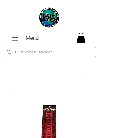
Menú
Envíos GRATIS en compras de $1800 o
más !!!