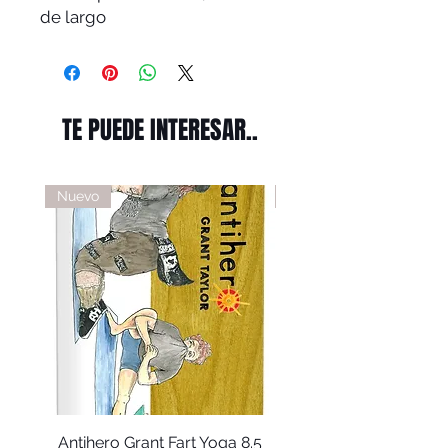
de largo
TE PUEDE INTERESAR..
Nuevo
Nuevo
Antihero Grant Fart Yoga 8.5
Antihero Doobie Fart Y