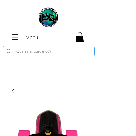
Menú
Envíos GRATIS en compras de $1800 o
más !!!