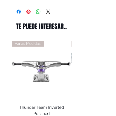
TE PUEDE INTERESAR..
Varias Medidas
Varias Medidas
Thunder Team Inverted
Thunder T-II Polis
Polished