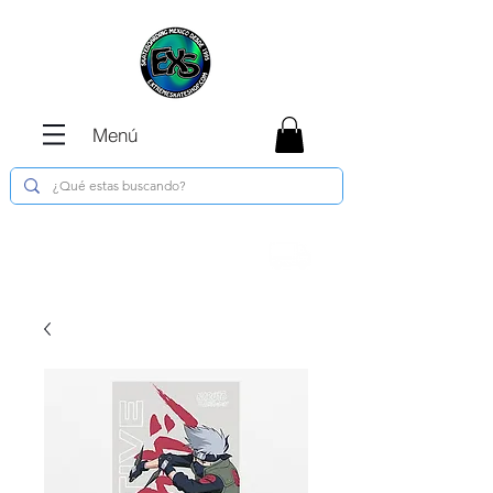
Menú
Envíos GRATIS en compras de $1800 o
más !!!