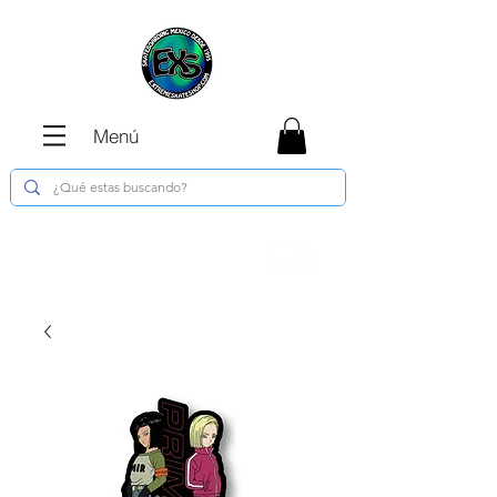
Menú
Envíos GRATIS en compras de $1800 o
más !!!