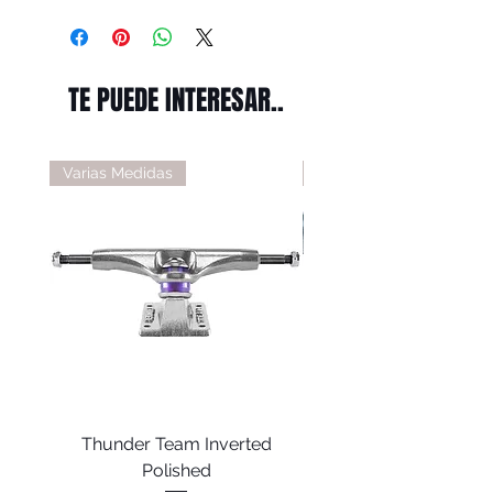
TE PUEDE INTERESAR..
Varias Medidas
Varias Medidas
Thunder Team Inverted
Thunder T-II Polis
Polished