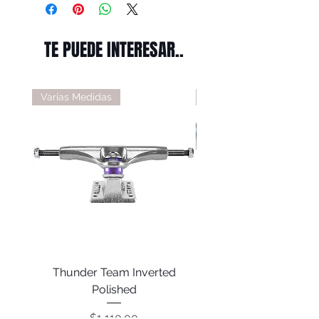
TE PUEDE INTERESAR..
Varias Medidas
Varias Medidas
Thunder Team Inverted
Thunder T-II Polis
Polished
Precio
$1,110.00