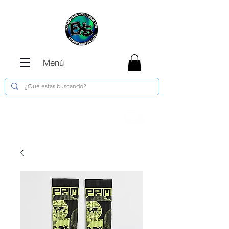
Menú
Envíos GRATIS en compras de $1800 o
más !!!