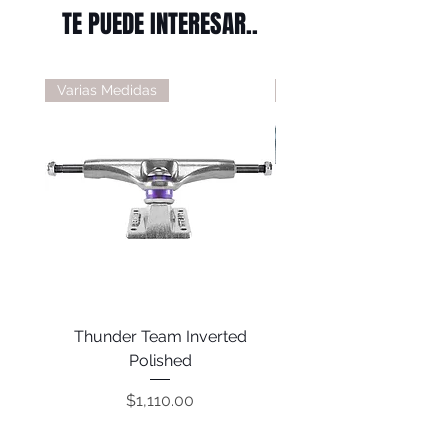
TE PUEDE INTERESAR..
Varias Medidas
Varias Medidas
Thunder Team Inverted
Thunder T-II Polis
Polished
Precio
$1,110.00
COMPRAR