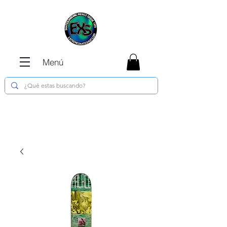
Menú
Envíos GRATIS en compras de $1800 o
más !!!