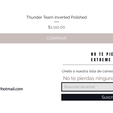
Thunder Team Inverted Polished
Vista rápida
Precio
$1,110.00
COMPRAR
NO TE PI
EXTREME
Únete a nuestra lista de correo
No te pierdas ninguna
hotmail.com
Suscr