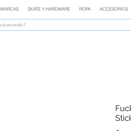
MARCAS
SKATE Y HARDWARE
ROPA
ACCESORIOS
Envíos GRATIS en compras de $1800 o más !!!
Fuc
Stic