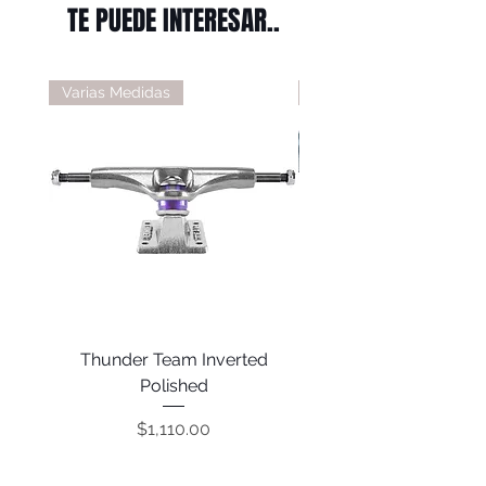
TE PUEDE INTERESAR..
Varias Medidas
Varias Medidas
Thunder Team Inverted
Thunder T-II Polis
Polished
Precio
$1,110.00
COMPRAR