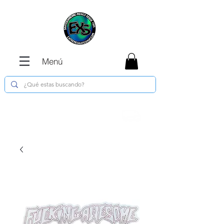
Menú
Envíos GRATIS en compras de $1800 o
más !!!