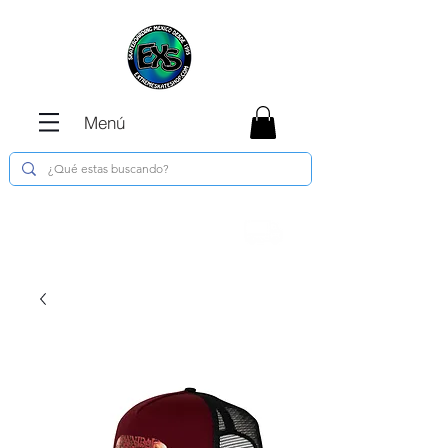
Menú
Envíos GRATIS en compras de $1800 o
más !!!