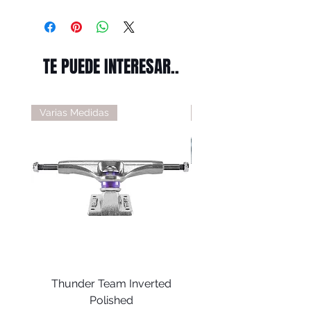
TE PUEDE INTERESAR..
Varias Medidas
Varias Medidas
Thunder Team Inverted
Thunder T-II Polis
Polished